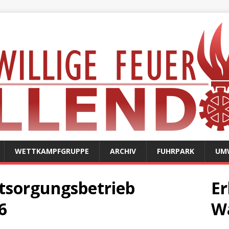
WETTKAMPFGRUPPE
ARCHIV
FUHRPARK
UM
ntsorgungsbetrieb
Er
6
W