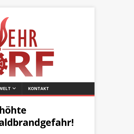
WELT
KONTAKT
höhte
aldbrandgefahr!